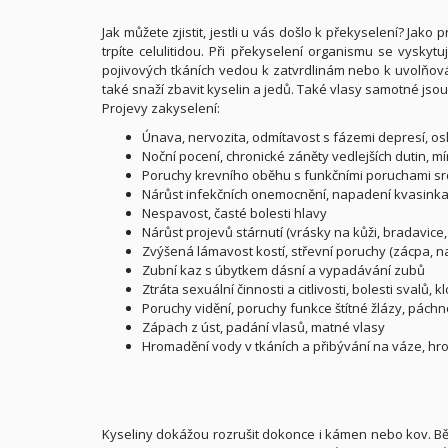
Jak můžete zjistit, jestli u vás došlo k překyselení? Jako 
trpíte celulitidou. Při překyselení organismu se vysky
pojivových tkáních vedou k zatvrdlinám nebo k uvolňování
také snaží zbavit kyselin a jedů. Také vlasy samotné js
Projevy zakyselení:
Únava, nervozita, odmítavost s fázemi depresí, o
Noční pocení, chronické záněty vedlejších dutin, 
Poruchy krevního oběhu s funkčními poruchami sr
Nárůst infekčních onemocnění, napadení kvasinkami 
Nespavost, časté bolesti hlavy
Nárůst projevů stárnutí (vrásky na kůži, bradavice,
Zvýšená lámavost kostí, střevní poruchy (zácpa, n
Zubní kaz s úbytkem dásní a vypadávání zubů
Ztráta sexuální činnosti a citlivosti, bolesti svalů, k
Poruchy vidění, poruchy funkce štítné žlázy, páchn
Zápach z úst, padání vlasů, matné vlasy
Hromadění vody v tkáních a přibývání na váze, hro
Kyseliny dokážou rozrušit dokonce i kámen nebo kov. Běh