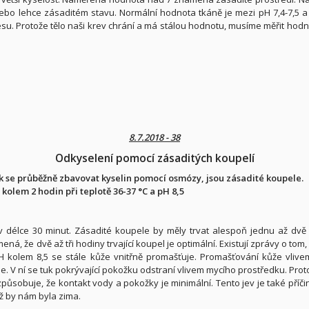
 nebo lehce zásaditém stavu. Normální hodnota tkáně je mezi pH 7,4-7,5 a 
. Protože tělo naši krev chrání a má stálou hodnotu, musíme měřit hodno
8.7.2018 - 38
Odkyselení pomocí zásaditých koupelí
se průběžně zbavovat kyselin pomocí osmózy, jsou zásadité koupele.
 kolem 2 hodin při teplotě 36-37 °C a pH 8,5
í v délce 30 minut. Zásadité koupele by měly trvat alespoň jednu až dv
á, že dvě až tři hodiny trvající koupel je optimální. Existují zprávy o tom,
pH kolem 8,5 se stále kůže vnitřně promašťuje. Promašťování kůže vli
V ní se tuk pokrývající pokožku odstraní vlivem mycího prostředku. Prot
ůsobuje, že kontakt vody a pokožky je minimální. Tento jev je také příči
ž by nám byla zima.