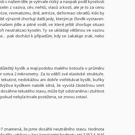
ti v našem těle je vytrvale nízký a naopak podíl kyselosti
selin z vaziva, cév, nehtů, vlasů a kostí, ale je to za cenu
óze, revmatizmu, dně, artróze, deformaci obratlů. Kdo by
tě výrazně zhoršují další jedy, kterým je člověk vystaven.
našem jídle a pitné vodě, ve které ještě zhoršuje situaci
ři neutralizaci kyselin. Ty se ukládají většinou ve vazivu
dce… pak dochází k případům, kdy se zakaluje zrak, nebo
ě důležitý kyslík a mají podobu malého kotouče o průměru
 sotva 2 mikrometry. Za to vděčí své elastické struktuře.
 a tekutost, nedokážou ani dobře vstřebávat kyslík, buňky
dvýživa kyslíkem natolik silná, že vyvolá částečnou smrt
da dosáhne tekutého stavu, může být odstraněna i ztuhlost
, pokud nebyla trvale postižena, se znovu zotaví.
H=7 znamená, že jsme dosáhli neutrálního stavu. Hodnota
e tělo udržuje v krvi konstantní hodnotu pH 7,357,4. Náš