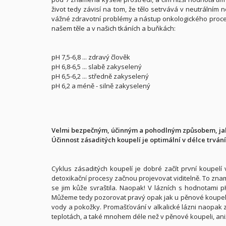
život tedy závisí na tom, že tělo setrvává v neutrálním
vážné zdravotní problémy a nástup onkologického procesu
našem těle a v našich tkáních a buňkách:
pH 7,5-6,8 ... zdravý člověk
pH 6,8-6,5 ... slabě zakyselený
pH 6,5-6,2 ... středně zakyselený
pH 6,2 a méně - silně zakyselený
Velmi bezpečným, účinným a pohodlným způsobem, jak 
Účinnost zásaditých koupelí je optimální v délce trvání
Cyklus zásaditých koupelí je dobré začít první koupel
detoxikační procesy začnou projevovat viditelně. To znamen
se jim kůže svraštila. Naopak! V lázních s hodnotami 
Můžeme tedy pozorovat pravý opak jak u pěnové koupele. 
vody a pokožky. Promašťování v alkalické lázni naopak zp
teplotách, a také mnohem déle než v pěnové koupeli, ani