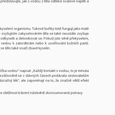
ředstavujte, jak s vodou z těla odtéká svalové napětí a
akyselení organismu. Tukové buňky totiž fungují jako malé
 se zvyšujícím zakyselováním těla se také neustále zvyšuje
 odkyselit a detoxikovat se. Pokud jste silně překyseleni,
ch vedou k zatvrdlinám nebo k uvolňování kožních partií.
e tělo také snaží zbavit kyselin.
éčba vodou“ napsal: „Každý kontakt s vodou, to je minuta
Ne bezdůvodně se v dávných časech podávala cestovatelům
ázračný lék“, ale zapomínají na to, že značně větší efekt
nšuje obtížnost trávení následně zkonzumované potravy