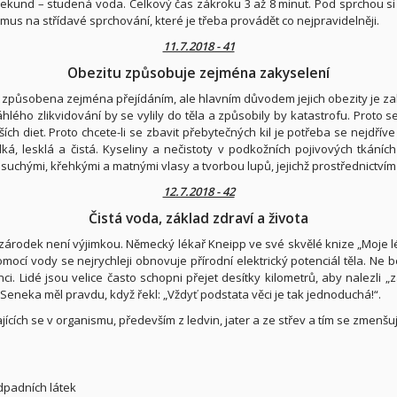
ekund – studená voda. Celkový čas zákroku 3 až 8 minut. Pod sprchou si p
us na střídavé sprchování, které je třeba provádět co nejpravidelněji.
11.7.2018 - 41
Obezitu způsobuje zejména zakyselení
 je způsobena zejména přejídáním, ale hlavním důvodem jejich obezity je z
áhlého zlikvidování by se vylily do těla a způsobily by katastrofu. Proto
ch diet. Proto chcete-li se zbavit přebytečných kil je potřeba se nejdříve
dká, lesklá a čistá. Kyseliny a nečistoty v podkožních pojivových tkání
suchými, křehkými a matnými vlasy a tvorbou lupů, jejichž prostřednictvím s
12.7.2018 - 42
Čistá voda, základ zdraví a života
zárodek není výjimkou. Německý lékař Kneipp ve své skvělé knize „Moje l
pomocí vody se nejrychleji obnovuje přírodní elektrický potenciál těla. 
i. Lidé jsou velice často schopni přejet desítky kilometrů, aby nalezli „z
eneka měl pravdu, když řekl: „Vždyť podstata věci je tak jednoduchá!“.
ajících se v organismu, především z ledvin, jater a ze střev a tím se zme
odpadních látek