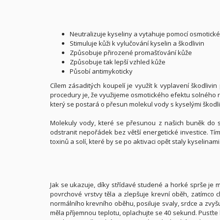
Neutralizuje kyseliny a vytahuje pomocí osmotickéh
Stimuluje kůži k vylučování kyselin a škodlivin
Způsobuje přirozené promašťování kůže
Způsobuje tak lepší vzhled kůže
Působí antimykoticky
Cílem zásaditých koupelí je využít k vyplavení škodlivin
procedury je, že využijeme osmotického efektu solného r
který se postará o přesun molekul vody s kyselými škodli
Molekuly vody, které se přesunou z našich buněk do 
odstranit nepořádek bez větší energetické investice. Tí
toxinů a solí, které by se po aktivaci opět staly kyselinami
Jak se ukazuje, díky střídavé studené a horké sprše je 
povrchové vrstvy těla a zlepšuje krevní oběh, zatímco 
normálního krevního oběhu, posiluje svaly, srdce a zvyšu
měla příjemnou teplotu, oplachujte se 40 sekund. Pusťte