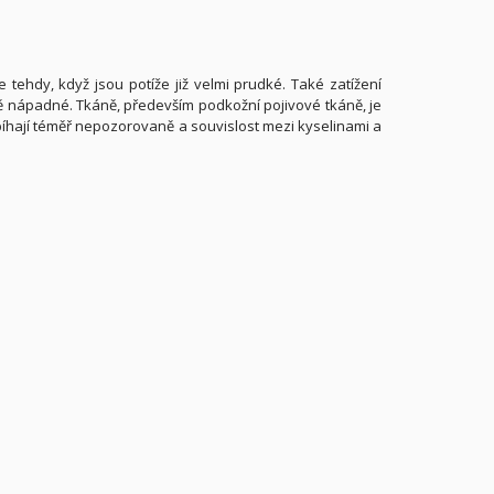
 tehdy, když jsou potíže již velmi prudké. Také zatížení
éně nápadné. Tkáně, především podkožní pojivové tkáně, je
bíhají téměř nepozorovaně a souvislost mezi kyselinami a