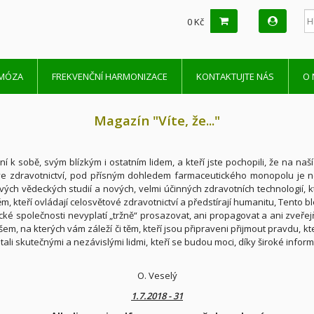
0 Kč
SMÓZA
FREKVENČNÍ HARMONIZACE
KONTAKTUJTE NÁS
O 
Magazín "Víte, že..."
ní k sobě, svým blízkým i ostatním lidem, a kteří jste pochopili, že na naší
 ve zdravotnictví, pod přísným dohledem farmaceutického monopolu je 
ých vědeckých studií a nových, velmi účinných zdravotních technologií, kt
těm, kteří ovládají celosvětové zdravotnictví a předstírají humanitu, Te
tické společnosti nevyplatí „tržně“ prosazovat, ani propagovat a ani zve
m, na kterých vám záleží či těm, kteří jsou připraveni přijmout pravdu, kte
ali skutečnými a nezávislými lidmi, kteří se budou moci, díky široké infor
O. Veselý
1.7.2018 - 31