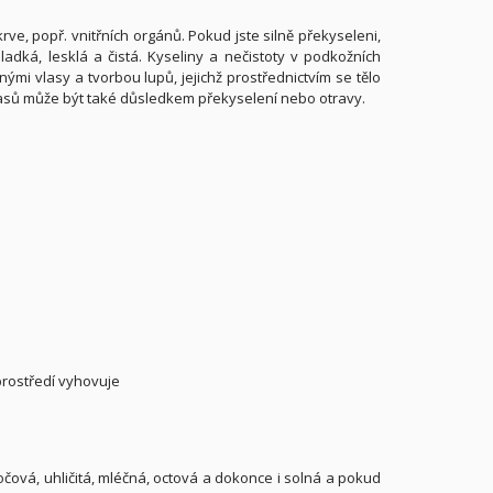
 krve, popř. vnitřních orgánů. Pokud jste silně překyseleni,
adká, lesklá a čistá. Kyseliny a nečistoty v podkožních
ými vlasy a tvorbou lupů, jejichž prostřednictvím se tělo
vlasů může být také důsledkem překyselení nebo otravy.
prostředí vyhovuje
čová, uhličitá, mléčná, octová a dokonce i solná a pokud