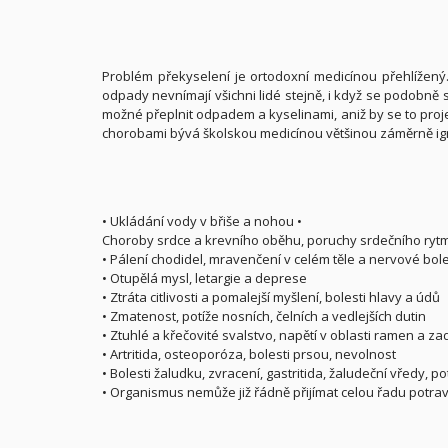
Problém překyselení je ortodoxní medicínou přehlížený. 
odpady nevnímají všichni lidé stejně, i když se podobně 
možné přeplnit odpadem a kyselinami, aniž by se to proj
chorobami bývá školskou medicínou většinou záměrně i
• Ukládání vody v břiše a nohou •
Choroby srdce a krevního oběhu, poruchy srdečního ryt
• Pálení chodidel, mravenčení v celém těle a nervové bole
• Otupělá mysl, letargie a deprese
• Ztráta citlivosti a pomalejší myšlení, bolesti hlavy a údů
• Zmatenost, potíže nosních, čelních a vedlejších dutin
• Ztuhlé a křečovité svalstvo, napětí v oblasti ramen a za
• Artritida, osteoporóza, bolesti prsou, nevolnost
• Bolesti žaludku, zvracení, gastritida, žaludeční vředy, p
• Organismus nemůže již řádně přijímat celou řadu potrav