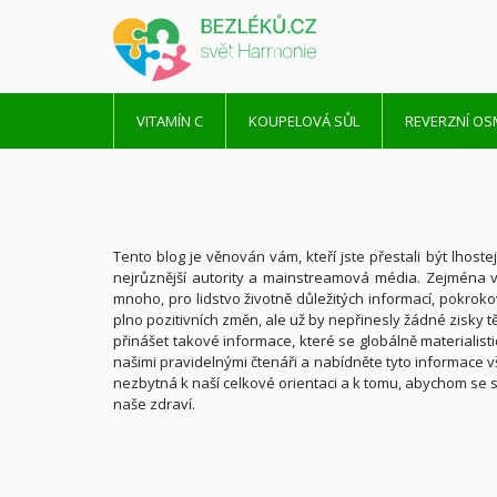
VITAMÍN C
KOUPELOVÁ SŮL
REVERZNÍ O
Tento blog je věnován vám, kteří jste přestali být lhostej
nejrůznější autority a mainstreamová média. Zejména
mnoho, pro lidstvo životně důležitých informací, pokrokov
plno pozitivních změn, ale už by nepřinesly žádné zisky 
přinášet takové informace, které se globálně materialis
našimi pravidelnými čtenáři a nabídněte tyto informace vše
nezbytná k naší celkové orientaci a k tomu, abychom se st
naše zdraví.