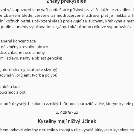
Znaky překyselení
první vás upozorní stav vaší pleti. Staré přísloví praví, že kůže je zrcadlem
tuje zbarvení bledé, červené až modročervené. Zdravá pleť je měkká a hl
 kožních partií. Poškození vlasů projevující se suchými, křehkými a matn
ou podle ajurvédy vylučovacími orgány. Lokální nebo celkové vypadávání 
slabená koncentrace
mírné změny krevního obrazu
dce, chladné ruce a nohy
(střevo, nehty a oblast genitálií)
 jaterní skvrny, stařecké skvrny)
adýmání, průjem), tvorba polypů
loubů a kostí
oucí moč a pot
madění kyselých zplodin vzniklých činností parazitů v těle, kterým kyselé 
5.7.2018 - 35
Kyseliny mají ničivý účinek
em látkové výměny neustále vznikají v těle kyselé látky jako kyselina mo