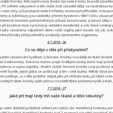
nější choroby. Náš nepřirozený životní styl vede k tomu, že podíl zásaditos
jí. Při velkém zakyselení si tělo může brát zásadité látky na neutralizaci ky
se naše cévy, což postupně vede k infarktu, mozkovým příhodám, osteopor
émy a zubní kazy jsou následky přemíry kyselosti v těle? Celou situaci ješ
epřeberné množství potravinářských přísad, konzervanty a barvicí látky v 
ři kyselosti musí vyrovnat je ukládání metabolitů a solí, které vznikají p
t jako zásobárny odpadních látek i vyšší orgány jako mozek, oči, uši, sr
sledními příznaky překyseleného a odpady zaneseného organizmu.
6.7.2018 - 36
Co se děje v těle při překyselení?
ystém zásobování kyslíkem a živinami. Krvinky rozvádějí do tkání životn
ž 4 mikrometry. Dokonce mohou projít i krátkými úseky, které mají průměr
tuhnou a ucpou kapiláry. Ztratí-li ztuhlé červené krvinky svoji pružnost
nitř buněk, jejich jádra se poškozují a tím i celé buňky. Někdy bývá po
ě vystihuje, co v těle probíhá. Stejně jako při ohřívání ledu, při němž vo
ásaditých látek, krvinky opět začnou rozvádět tělem potřebný kyslík a tkáň
7.7.2018 - 37
Jaké pH mají tedy mít naše tkáně a tělní tekutiny?
 je velmi důležité průběžné měření pH našich slin. Naměřená hodnota p
 větší kyselost. Naměřená hodnota nad 7 znamená zásadité prostředí. Naš