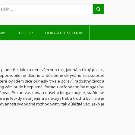
Hledat
NÁS
E-SHOP
ODKYSELTE SE U NÁS
 planetě zdaleka není všechno tak, jak nám říkají politici,
nepochopitelně dlouho a důsledně skrýváno neskutečně
eré by lidem sice přinesly trvalé zdraví, radostný život a
nto blog vám bude bezplatně, formou každodenního magazínu
řejňovat. Pokud vás obsah našeho blogu zaujme, staňte se
rá je leckdy nepříjemná a někdy i třeba trochu bolí, ale je
movanosti svobodně rozhodovat v tak důležité věci, jako je