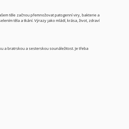
ašem těle začnou přemnožovat patogenní viry, bakterie a
ením těla a tkání. Výrazy jako mládí, krása, život, zdraví
sku a bratrskou a sesterskou sounáležitost. Je třeba