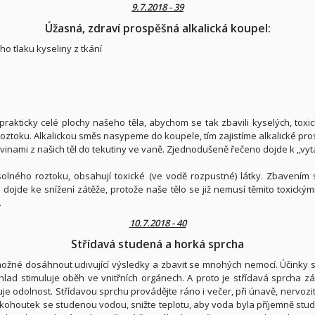
9.7.2018 - 39
Úžasná, zdraví prospěšná alkalická koupel:
o tlaku kyseliny z tkání
 prakticky celé plochy našeho těla, abychom se tak zbavili kyselých, toxi
oztoku. Alkalickou směs nasypeme do koupele, tím zajistíme alkalické pro
vinami z našich těl do tekutiny ve vaně. Zjednodušeně řečeno dojde k „vyta
solného roztoku, obsahují toxické (ve vodě rozpustné) látky. Zbavení
m dojde ke snížení zátěže, protože naše tělo se již nemusí těmito toxický
.
10.7.2018 - 40
Střídavá studená a horká sprcha
možné dosáhnout udivující výsledky a zbavit se mnohých nemocí. Účinky stř
chlad stimuluje oběh ve vnitřních orgánech. A proto je střídavá sprcha
je odolnost. Střídavou sprchu provádějte ráno i večer, při únavě, nervozi
 kohoutek se studenou vodou, snižte teplotu, aby voda byla příjemně stu