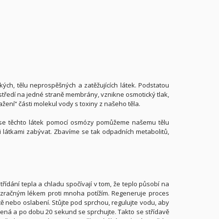
ckých, tělu neprospěšných a zatěžujících látek. Podstatou
středí na jedné straně membrány, vznikne osmotický tlak,
žení“ části molekul vody s toxiny z našeho těla.
m se těchto látek pomocí osmózy pomůžeme našemu tělu
mi látkami zabývat. Zbavíme se tak odpadních metabolitů,
ídání tepla a chladu spočívají v tom, že teplo působí na
 zázračným lékem proti mnoha potížím. Regeneruje proces
tě nebo oslabení. Stůjte pod sprchou, regulujte vodu, aby
dená a po dobu 20 sekund se sprchujte. Takto se střídavě