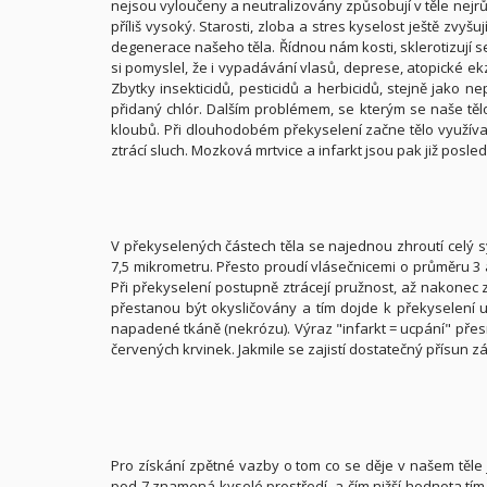
nejsou vyloučeny a neutralizovány způsobují v těle nejrůz
příliš vysoký. Starosti, zloba a stres kyselost ještě zvyšu
degenerace našeho těla. Řídnou nám kosti, sklerotizují 
si pomyslel, že i vypadávání vlasů, deprese, atopické ekz
Zbytky insekticidů, pesticidů a herbicidů, stejně jako n
přidaný chlór. Dalším problémem, se kterým se naše tělo p
kloubů. Při dlouhodobém překyselení začne tělo využíva
ztrácí sluch. Mozková mrtvice a infarkt jsou pak již po
V překyselených částech těla se najednou zhroutí celý s
7,5 mikrometru. Přesto proudí vlásečnicemi o průměru 3 a
Při překyselení postupně ztrácejí pružnost, až nakonec z
přestanou být okysličovány a tím dojde k překyselení uv
napadené tkáně (nekrózu). Výraz "infarkt = ucpání" přesn
červených krvinek. Jakmile se zajistí dostatečný přísun z
Pro získání zpětné vazby o tom co se děje v našem těle
pod 7 znamená kyselé prostředí, a čím nižší hodnota tím