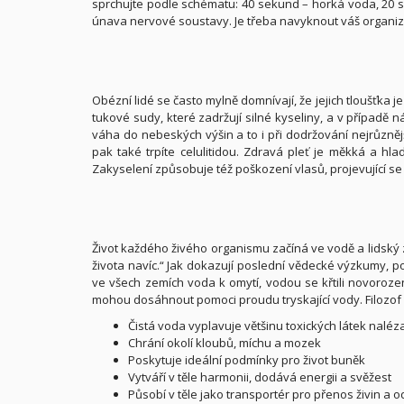
sprchujte podle schématu: 40 sekund – horká voda, 20 s
únava nervové soustavy. Je třeba navyknout váš organizm
Obézní lidé se často mylně domnívají, že jejich tloušťka
tukové sudy, které zadržují silné kyseliny, a v případě n
váha do nebeských výšin a to i při dodržování nejrůznější
pak také trpíte celulitidou. Zdravá pleť je měkká a hla
Zakyselení způsobuje též poškození vlasů, projevující se 
Život každého živého organismu začíná ve vodě a lidský 
života navíc.“ Jak dokazují poslední vědecké výzkumy, 
ve všech zemích voda k omytí, vodou se křtili novorozenc
mohou dosáhnout pomoci proudu tryskající vody. Filozof S
Čistá voda vyplavuje většinu toxických látek naléz
Chrání okolí kloubů, míchu a mozek
Poskytuje ideální podmínky pro život buněk
Vytváří v těle harmonii, dodává energii a svěžest
Působí v těle jako transportér pro přenos živin a 