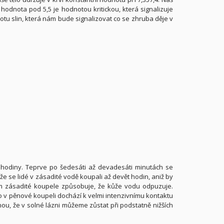
hodnota pod 5,5 je hodnotou kritickou, která signalizuje
tu slin, která nám bude signalizovat co se zhruba děje v
ě hodiny. Teprve po šedesáti až devadesáti minutách se
 že se lidé v zásadité vodě koupali až devět hodin, aniž by
vem zásadité koupele způsobuje, že kůže vodu odpuzuje.
o v pěnové koupeli dochází k velmi intenzivnímu kontaktu
nou, že v solné lázni můžeme zůstat při podstatně nižších