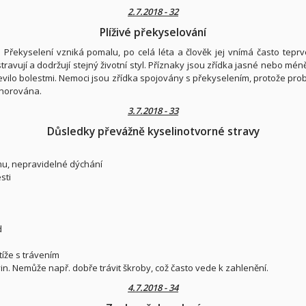
2.7.2018 - 32
Plíživé překyselování
Překyselení vzniká pomalu, po celá léta a člověk jej vnímá často teprve
stravují a dodržují stejný životní styl. Příznaky jsou zřídka jasné nebo m
evilo bolestmi. Nemoci jsou zřídka spojovány s překyselením, protože pro
gnorována.
3.7.2018 - 33
Důsledky převážně kyselinotvorné stravy
mu, nepravidelné dýchání
sti
d
otíže s trávením
in. Nemůže např. dobře trávit škroby, což často vede k zahlenění.
4.7.2018 - 34