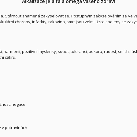
Alkalizace je alfa a omega vašeho zdraví
ěla. Stárnout znamená zakyselovat se. Postupným zakyselováním se ve v
kulární choroby, infarkty, rakovina, smrt jsou velmi úzce spojeny se zakysel
, harmonii, pozitivní myšlenky, soucit, toleranci, pokoru, radost, smích, lá
ční čakru.
mižnost, negace
y v potravinách