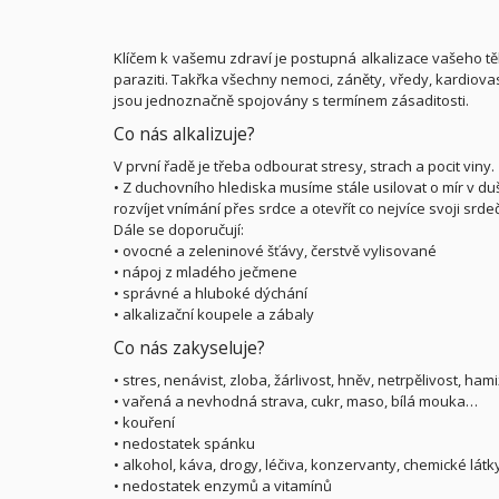
Klíčem k vašemu zdraví je postupná alkalizace vašeho t
paraziti. Takřka všechny nemoci, záněty, vředy, kardiovas
jsou jednoznačně spojovány s termínem zásaditosti.
Co nás alkalizuje?
V první řadě je třeba odbourat stresy, strach a pocit viny.
• Z duchovního hlediska musíme stále usilovat o mír v duši
rozvíjet vnímání přes srdce a otevřít co nejvíce svoji srde
Dále se doporučují:
• ovocné a zeleninové šťávy, čerstvě vylisované
• nápoj z mladého ječmene
• správné a hluboké dýchání
• alkalizační koupele a zábaly
Co nás zakyseluje?
• stres, nenávist, zloba, žárlivost, hněv, netrpělivost, ha
• vařená a nevhodná strava, cukr, maso, bílá mouka…
• kouření
• nedostatek spánku
• alkohol, káva, drogy, léčiva, konzervanty, chemické látk
• nedostatek enzymů a vitamínů